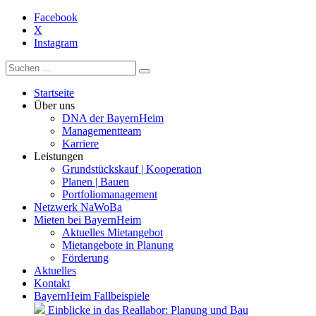
Facebook
X
Instagram
Startseite
Über uns
DNA der BayernHeim
Managementteam
Karriere
Leistungen
Grundstückskauf | Kooperation
Planen | Bauen
Portfoliomanagement
Netzwerk NaWoBa
Mieten bei BayernHeim
Aktuelles Mietangebot
Mietangebote in Planung
Förderung
Aktuelles
Kontakt
BayernHeim Fallbeispiele
Einblicke in das Reallabor: Planung und Bau