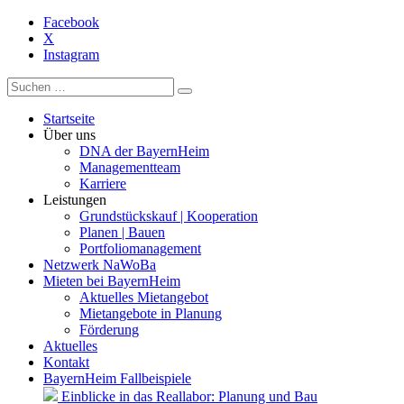
Facebook
X
Instagram
Startseite
Über uns
DNA der BayernHeim
Managementteam
Karriere
Leistungen
Grundstückskauf | Kooperation
Planen | Bauen
Portfoliomanagement
Netzwerk NaWoBa
Mieten bei BayernHeim
Aktuelles Mietangebot
Mietangebote in Planung
Förderung
Aktuelles
Kontakt
BayernHeim Fallbeispiele
Einblicke in das Reallabor: Planung und Bau