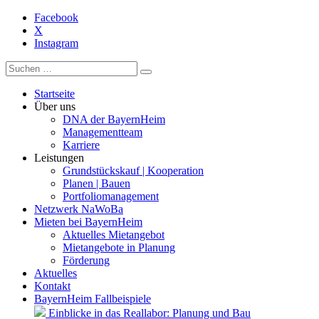
Facebook
X
Instagram
Startseite
Über uns
DNA der BayernHeim
Managementteam
Karriere
Leistungen
Grundstückskauf | Kooperation
Planen | Bauen
Portfoliomanagement
Netzwerk NaWoBa
Mieten bei BayernHeim
Aktuelles Mietangebot
Mietangebote in Planung
Förderung
Aktuelles
Kontakt
BayernHeim Fallbeispiele
Einblicke in das Reallabor: Planung und Bau