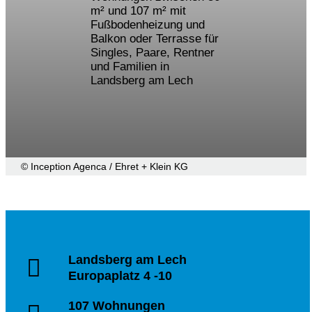
m² und 107 m² mit
Fußbodenheizung und
Balkon oder Terrasse für
Singles, Paare, Rentner
und Familien in
Landsberg am Lech
© Inception Agenca / Ehret + Klein KG
Landsberg am Lech
Europaplatz 4 -10
107 Wohnungen