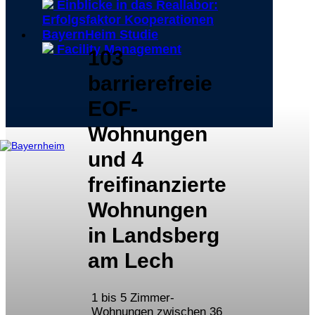
Einblicke in das Reallabor:
Erfolgsfaktor Kooperationen
BayernHeim Studie
Facility Management
103
barrierefreie
EOF-
Wohnungen
und 4
freifinanzierte
Wohnungen
in Landsberg
am Lech
1 bis 5 Zimmer-
Wohnungen zwischen 36